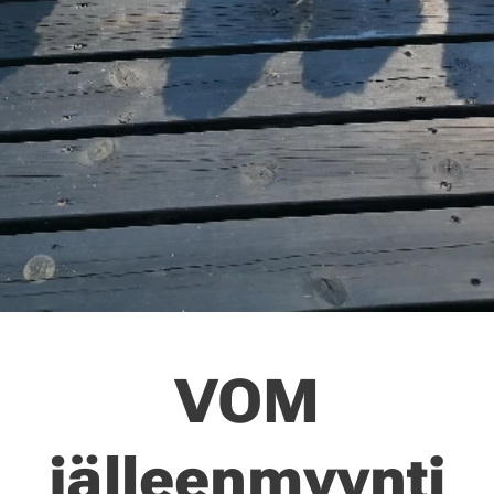
VOM
jälleenmyynti