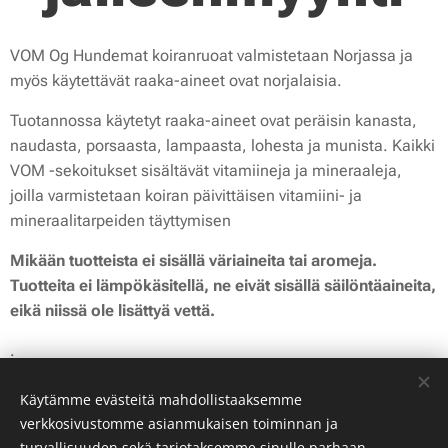
VOM Og Hundemat koiranruoat valmistetaan Norjassa ja
myös käytettävät raaka-aineet ovat norjalaisia.
Tuotannossa käytetyt raaka-aineet ovat peräisin kanasta,
naudasta, porsaasta, lampaasta, lohesta ja munista. Kaikki
VOM -sekoitukset sisältävät vitamiineja ja mineraaleja,
joilla varmistetaan koiran päivittäisen vitamiini- ja
mineraalitarpeiden täyttymisen
Mikään tuotteista ei sisällä väriaineita tai aromeja.
Tuotteita ei lämpökäsitellä, ne eivät sisällä säilöntäaineita,
eikä niissä ole lisättyä vettä.
.
Käytämme evästeitä mahdollistaaksemme
verkkosivustomme asianmukaisen toiminnan ja
turvallisuuden sekä tarjotaksemme sinulle parhaan